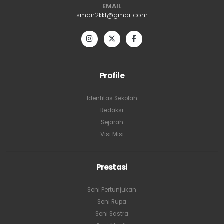
EMAIL
sman2kkt@gmail.com
Profile
Identitas Sekolah
Redaksi
Sejarah
Visi Misi
Prestasi
Seni Pertunjukan
Seni Rupa
Seni Sastra