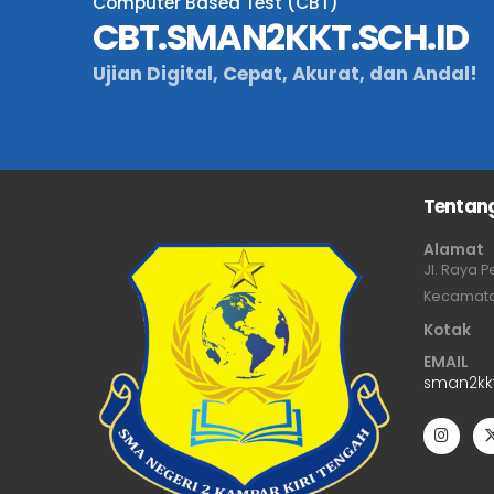
Computer Based Test (CBT)
CBT.SMAN2KKT.SCH.ID
Ujian Digital, Cepat, Akurat, dan Andal!
Tentan
Alamat
Jl. Raya 
Kecamata
Kotak
EMAIL
sman2kk