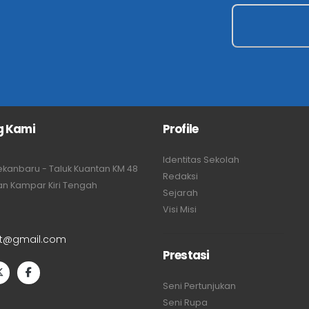
g Kami
Profile
Identitas Sekolah
Pekanbaru - Taluk Kuantan KM 48
Redaksi
n Kampar Kiri Tengah
Sejarah
Visi Misi
t@gmail.com
Prestasi
Seni Pertunjukan
Seni Rupa