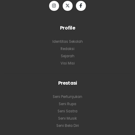
Profile
Identitas Sekolah
Redaksi
Sejarah
Visi Misi
Prestasi
Seni Pertunjukan
Seni Rupa
Seni Sastra
Seni Musik
Seni Bela Diri